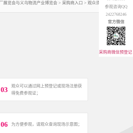
厂展览会与义乌物流产业博览会
> 采购商入口 >
观众须知
参观咨询QQ
2422768246
官方微信
采购商微信预登记
观众可以通过网上预登记或现场注册获
03
得免费参观证；
06
为方便参观，请观众查询现场示意图；