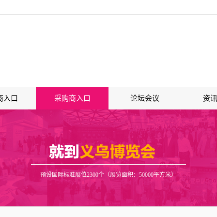
商入口
采购商入口
论坛会议
资
预设国际标准展位2300个（展览面积：50000平方米）