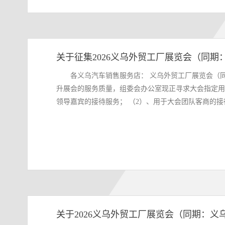
关于征集2026义乌外贸工厂展览会（同期
各义乌汽车销售服务店： 义乌外贸工厂展览会（同期：义乌物流展）在社会各界的支持下，将于12月10-12日在义乌国际博览中心隆重召开。 为更好地提
升展会的服务质量，组委会办公室现正寻求大会指定用
领导嘉宾的接待服务； （2）、用于大会团队客商的接待服
（1）、保证指定用车的安全； （2）、同时需配备专
型冠名为“大会指定用车”，并通过各媒体进行全方位的
会（同期：义乌物流展）指定专用车”字样。因展期人
象，起到另一种宣传效果； （4）、提供展期现场车辆展示场地，6米*6米。 5、报
月三日
关于2026义乌外贸工厂展览会（同期：义