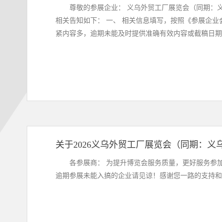
尊敬的参展企业： 义乌外贸工厂展览会（同期：义
相关告知如下： 一、 相关信息填写，按照《参展企业会刊资料收集模板》； 二、 注意事项： 1、截稿时间：11月20日下午17：00止。因会刊分批采编，时间
紧内容多，逾期未能及时提供准确有效内容或截稿日期后内
关于2026义乌外贸工厂展览会（同期：义
各参展商： 为提升博览会服务质量，更好服务参加本次博览会的领导、嘉宾、采购商和观众，提高参展企业收益，博览会<<参观指南>>于11月20日截稿，