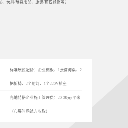
、玩具/母婴用品、服装/箱包鞋帽等；
标准展位配备：企业楣板、1张咨询桌、2
把折椅、2个射灯、1个220V插座
光地特搭企业施工管理费：20-30元/平米
（布展时场馆方收取）