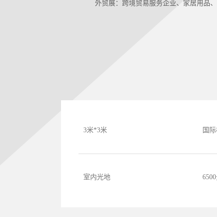
外贸展：跨境贸易服务企业、家居用品、
3米*3米
国际
室内光地
65