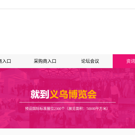
商入口
采购商入口
论坛会议
资
预设国际标准展位2300个（展览面积：50000平方米）