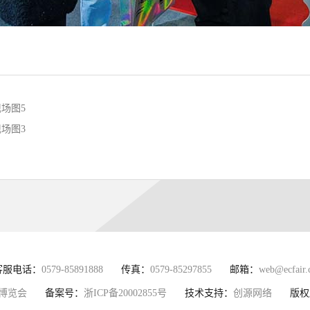
现场图5
现场图3
客服电话：
0579-85891888
传真：
0579-85297855
邮箱：
web@ecfair.
博览会
备案号：
浙ICP备20002855号
技术支持：
创源网络
版权