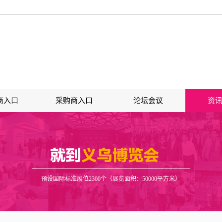
商入口
采购商入口
论坛会议
资
预设国际标准展位2300个（展览面积：50000平方米）